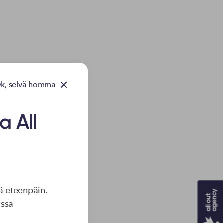
k, selvä homma
a All
 luova
ä eteenpäin.
issa
si
.