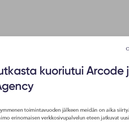
O
utkasta kuoriutui Arcode j
Agency
Olemme Sivututka,
kymmenen toimintavuoden jälkeen meidän on aika siirty
ohimo erinomaisen verkkosivupalvelun eteen jatkuvat uus
rdPress-toimisto