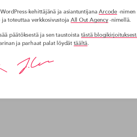
a WordPress-kehittäjänä ja asiantuntijana
Arcode
-nimen a
 ja toteuttaa verkkosivustoja
All Out Agency
-nimellä.
mme yritystäsi kasvamaan ja tekemään vaikutuksen verk
Saat meiltä vakuuttavat verkkosivut ja kestävää koodia.
isää päätöksestä ja sen taustoista
tästä blogikirjoitukses
tarinan ja parhaat palat löydät
täältä
.