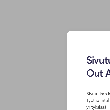
Sivut
Out 
Moi! 
Sivututkan 
Työt ja int
Wo
yrityksissä.