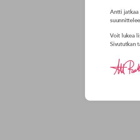
Antti jatka
suunnittelee
Auta
Voit lukea l
Sivututkan 