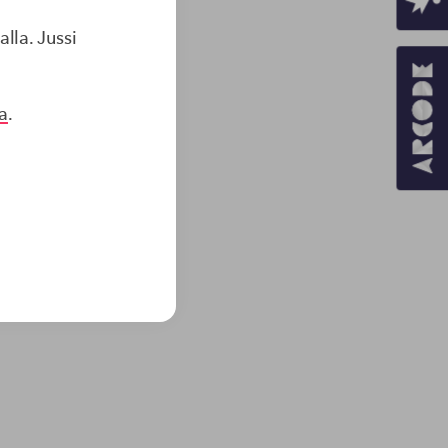
lla. Jussi
ossa.
ta
.